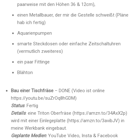
paarweise mit den Höhen 36 & 12cm),
einen Metallbauer, der mir die Gestelle schweißt (Pläne
hab ich fertig)
Aquarienpumpen
smarte Steckdosen oder einfache Zeitschaltuhren
(vermutlich zweiteres)
ein paar Fittinge
Blähton
Bau einer Tischfräse
– DONE (Video ist online
https://youtu.be/suZrOq8hGDM)
Status
: Fertig
Details
: eine Triton Oberfräse (https://amzn.to/34AxX2p)
wird mit einer Einlegeplatte (https://amzn.to/3avibJV) in
meine Werkbank eingebaut.
Geplante Medien
: YouTube Video, Insta & Facebook