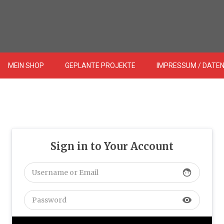
MEIN SHOP
GEPLANTE PROJEKTE
IMPRESSUM / DATE
Sign in to Your Account
face
visibility