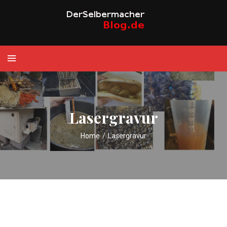
Lasergravur
Home
/
Lasergravur