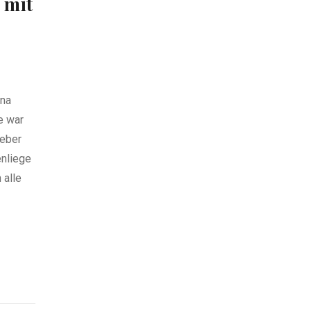
 mit
ena
e war
eber
enliege
 alle