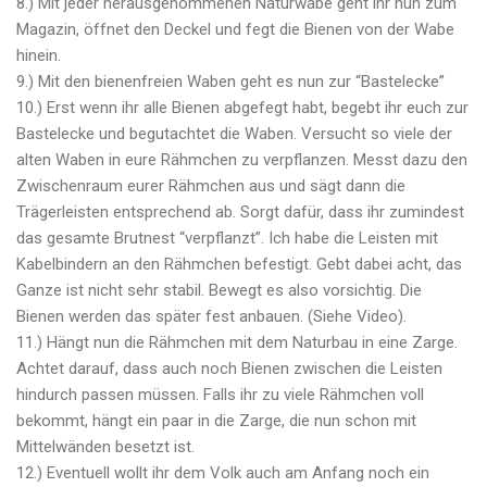
8.) Mit jeder herausgenommenen Naturwabe geht ihr nun zum
Magazin, öffnet den Deckel und fegt die Bienen von der Wabe
hinein.
9.) Mit den bienenfreien Waben geht es nun zur “Bastelecke”
10.) Erst wenn ihr alle Bienen abgefegt habt, begebt ihr euch zur
Bastelecke und begutachtet die Waben. Versucht so viele der
alten Waben in eure Rähmchen zu verpflanzen. Messt dazu den
Zwischenraum eurer Rähmchen aus und sägt dann die
Trägerleisten entsprechend ab. Sorgt dafür, dass ihr zumindest
das gesamte Brutnest “verpflanzt”. Ich habe die Leisten mit
Kabelbindern an den Rähmchen befestigt. Gebt dabei acht, das
Ganze ist nicht sehr stabil. Bewegt es also vorsichtig. Die
Bienen werden das später fest anbauen. (Siehe Video).
11.) Hängt nun die Rähmchen mit dem Naturbau in eine Zarge.
Achtet darauf, dass auch noch Bienen zwischen die Leisten
hindurch passen müssen. Falls ihr zu viele Rähmchen voll
bekommt, hängt ein paar in die Zarge, die nun schon mit
Mittelwänden besetzt ist.
12.) Eventuell wollt ihr dem Volk auch am Anfang noch ein