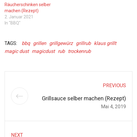
Räucherschinken selber
machen (Rezept)
2. Januar 2021
In "BBQ"
TAGS:
bbq
grillen
grillgewürz
grillrub
klaus grillt
magic dust
magicdust
rub
trockenrub
PREVIOUS
Grillsauce selber machen (Rezept)
Mai 4, 2019
NEXT