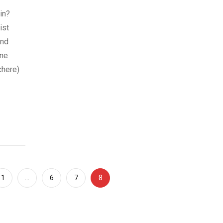
in?
ist
und
ine
chere)
1
…
6
7
8