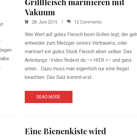
Grillfleisch marinieren mit
Vakuum
28. Juni 2015
12 Comments
et
Wer Wert auf gutes Fleisch beim Grillen legt, der geh
r
entweder zum Metzger seines Vertrauens, oder
 Regen
mariniert ein gutes Stück Fleisch eben selber. Das
 habe
Anleitungs -Video findest du –> HIER <– und ganz
.
unten… Dazu muss man eigentlich nur eine Regel
beachten: Das Salz kommt erst…
READ MORE
Eine Bienenkiste wird