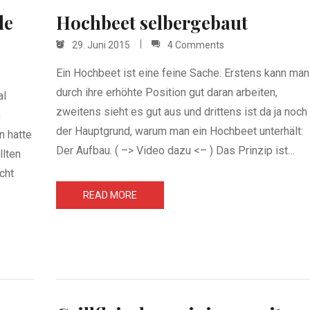
de
Hochbeet selbergebaut
29. Juni 2015
4 Comments
Ein Hochbeet ist eine feine Sache. Erstens kann man
durch ihre erhöhte Position gut daran arbeiten,
al
zweitens sieht es gut aus und drittens ist da ja noch
n
der Hauptgrund, warum man ein Hochbeet unterhält:
n hatte
Der Aufbau. ( –> Video dazu <– ) Das Prinzip ist…
llten
cht
READ MORE