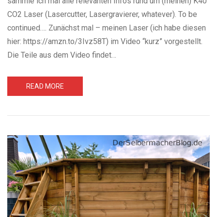
sammle ich mal alle relevanten Infos rund um (meinen) K40
CO2 Laser (Lasercutter, Lasergravierer, whatever). To be
continued…. Zunächst mal – meinen Laser (ich habe diesen
hier: https://amzn.to/3Ivz58T) im Video “kurz” vorgestellt.
Die Teile aus dem Video findet…
READ MORE